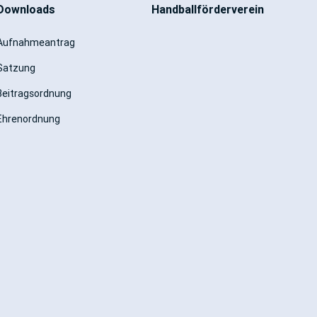
Downloads
Handballförderverein
Aufnahmeantrag
Satzung
Beitragsordnung
Ehrenordnung