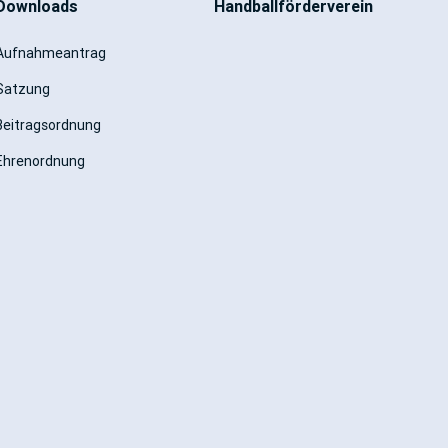
Downloads
Handballförderverein
Aufnahmeantrag
Satzung
Beitragsordnung
Ehrenordnung