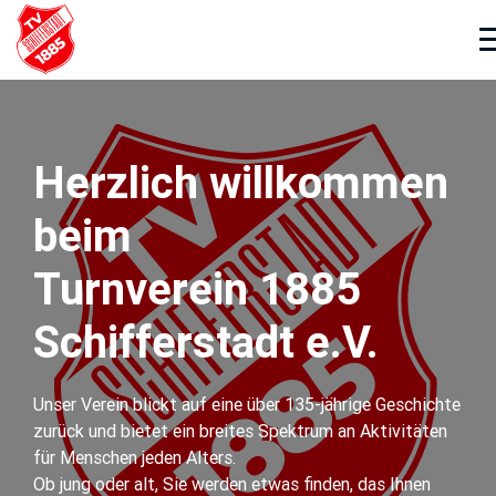
Weiter
zum
Inhalt
Herzlich willkommen
beim
Turnverein 1885
Schifferstadt e.V.
Unser Verein blickt auf eine über 135-jährige Geschichte
zurück und bietet ein breites Spektrum an Aktivitäten
für Menschen jeden Alters.
Ob jung oder alt, Sie werden etwas finden, das Ihnen